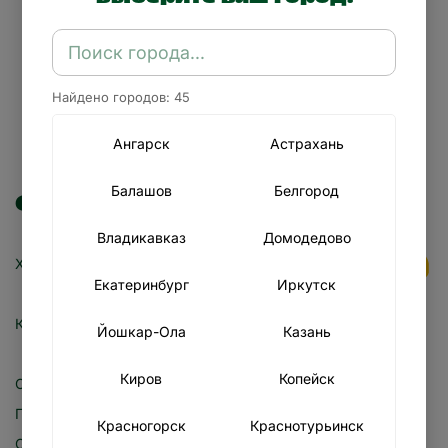
Найдено городов: 45
Ангарск
Астрахань
Балашов
Белгород
СОСТАВ:
Владикавказ
Домодедово
Хлеб (5 видов на выбор)
Екатеринбург
Иркутск
Кусочки куриной грудки
Йошкар-Ола
Казань
Киров
Копейск
Салат
Помидоры
Красногорск
Краснотурьинск
Свежие огурцы