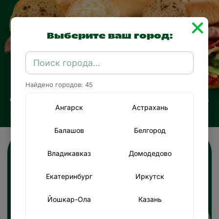
Выберите ваш город:
Найдено городов: 45
Ангарск
Астрахань
Балашов
Белгород
Владикавказ
Домодедово
А МОЖЕТ...
СДЕЛАТЬ
Екатеринбург
Иркутск
ПЕРЕРЫВ?
Йошкар-Ола
Казань