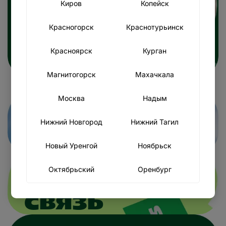
Киров
Копейск
Красногорск
Краснотурьинск
НАШЕ МЕНЮ
Красноярск
Курган
Магнитогорск
Махачкала
Москва
Надым
БОНУСНАЯ
Нижний Новгород
Нижний Тагил
ПРОГРАММА
Новый Уренгой
Ноябрьск
Октябрьский
Оренбург
ОБРАТНАЯ
Первоуральск
Пермь
СВЯЗЬ
Санкт-Петербург
Северодвинск