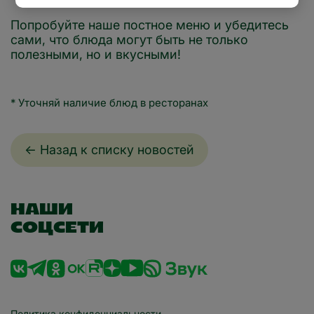
Санкт-Петербург
Северодвинск
Попробуйте наше постное меню и убедитесь
сами, что блюда могут быть не только
Серов
Смоленск
полезными, но и вкусными!
Солнечногорск
Сочи
* Уточняй наличие блюд в ресторанах
Ставрополь
Сургут
Сыктывкар
Таганрог
← Назад к списку новостей
Тюмень
Уфа
НАШИ
Ухта
Ханты-Мансийск
СОЦСЕТИ
Челябинск
Черкесск
Чита
Политика конфиденциальности