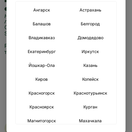
Первый видеоролик про
сэндвичи SUBJOY!
Ангарск
Астрахань
Наши сэндвичи - всегда хорошая идея: в
любое время и в любом месте!
Балашов
Белгород
Смотри наш первый ролик и приходи в
SUBJOY!
Владикавказ
Домодедово
P.S. Сделать ролик с помощью нейросетей -
Екатеринбург
Иркутск
тоже хорошая идея
Йошкар-Ола
Казань
Киров
Копейск
Красногорск
Краснотурьинск
Красноярск
Курган
Магнитогорск
Махачкала
← Назад к списку новостей